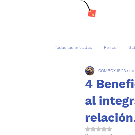
Todas las entradas
Perros
Ga
COMBOX IP
23 sep
Tenencia Responsable de mascot
4 Benefi
al integ
relación
Obtuvo NaN de 5 es