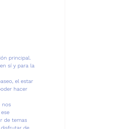
ón principal. 
n sí y para la 
aseo, el estar 
 poder hacer 
 nos 
 ese 
ar de temas 
disfrutar de 