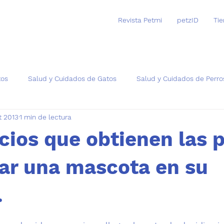
Revista Petmi
petzID
Ti
tos
Salud y Cuidados de Gatos
Salud y Cuidados de Perro
t 2013
1 min de lectura
as
cios que obtienen las 
rar una mascota en su
.
trellas.