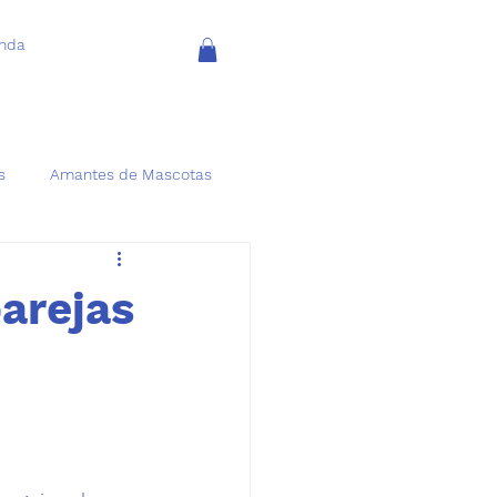
enda
s
Amantes de Mascotas
parejas