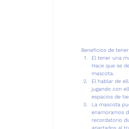
Beneficios de tene
El tener una 
ma
Hace que se deb
mascota.
El hablar de el
jugando con ell
espacios de ti
La 
mascota
 pu
enamoramos de
recordatorio di
apartados al t