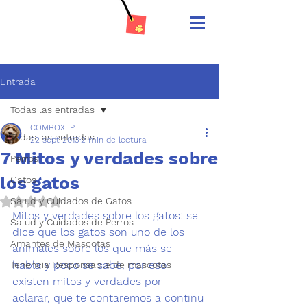
Entrada
Todas las entradas
COMBOX IP
Todas las entradas
22 sept 2013
2 min de lectura
7 Mitos y verdades sobre
Perros
los gatos
Gatos
Salud y Cuidados de Gatos
Obtuvo NaN de 5 estrellas.
Mitos y verdades sobre los gatos: se 
Salud y Cuidados de Perros
dice que los gatos son uno de los 
Amantes de Mascotas
animales sobre los que más se 
habla y poco se sabe, por eso 
Tenencia Responsable de mascotas
existen 
mitos y verdades por 
aclarar, que te contaremos a continu