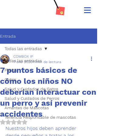
Entrada
Todas las entradas
COMBOX IP
Todas las entradas
7 ene 2020
1 min de lectura
7 puntos básicos de
Perros
cómo los niños NO
Gatos
Salud y Cuidados de Gatos
deberían interactuar con
Salud y Cuidados de Perros
un perro y así prevenir
Amantes de Mascotas
accidentes
Tenencia Responsable de mascotas
Obtuvo NaN de 5 estrellas.
Nuestros hijos 
deben aprender 
desde pequeños a tratar a los 