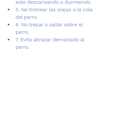
este descansando o durmiendo.
5. 
No 
tironear las orejas o la cola 
del perro.
6. 
No 
trepar o saltar sobre el 
perro. 
7. 
Evita 
abrazar demasiado al 
perro.