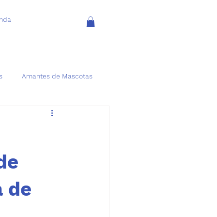
enda
s
Amantes de Mascotas
de
a de