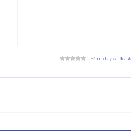
Obtuvo 0 de 5 estrellas.
Aún no hay calificac
CORREA manos libres para
Cuid
caminar o correr con
digi
perros: ¡Libertad y control
de t
en cada paso!