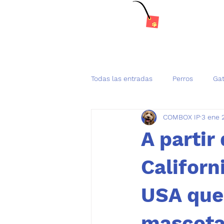
Todas las entradas
Perros
Ga
COMBOX IP
3 ene 
Tenencia Responsable de mascot
A partir
Californ
USA que 
mascota