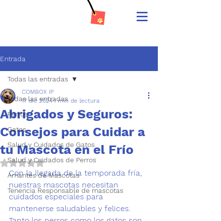
Entrada
Todas las entradas
COMBOX IP
Todas las entradas
17 dic 2024
1 min de lectura
Abrigados y Seguros:
Perros
Consejos para Cuidar a
Gatos
Salud y Cuidados de Gatos
tu Mascota en el Frío
Salud y Cuidados de Perros
Obtuvo NaN de 5 estrellas.
Con la llegada de la temporada fría, 
Amantes de Mascotas
nuestras mascotas necesitan 
Tenencia Responsable de mascotas
cuidados especiales para 
mantenerse saludables y felices.
Tanto los perros como los gatos son 