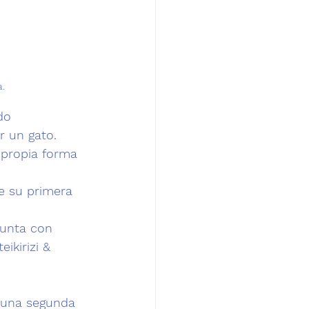
a.
do 
 un gato. 
 propia forma 
de su primera 
punta con 
ikirizi & 
 una segunda 