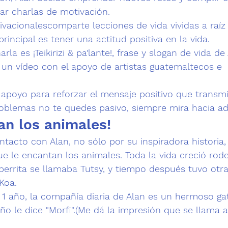
 dar charlas de motivación.
ivacionales
comparte 
lecciones de vida
 vividas a raíz
principal es 
tener una actitud positiva en la vida.
arla es 
¡Teikirizi & pa'lante!, 
frase y slogan de vida de
ar un vídeo con el apoyo de artistas guatemaltecos e 
 apoyo para reforzar el mensaje positivo que transmit
roblemas no te quedes pasivo, siempre mira hacia ad
an los animales!
acto con Alan, no sólo por su inspiradora historia,
 le encantan los animales. Toda la vida creció rod
perrita
 se llamaba Tutsy, y tiempo después tuvo otra
Koa.
 1 año, la compañía diaria de Alan es un hermoso 
ga
o le dice "Morfi".
(Me dá la impresión que se llama as