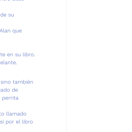
 de su 
 Alan que 
e en su libro. 
elante.
 sino también 
eado de 
 
perrita 
to llamado 
í por el libro 