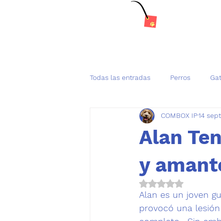
Todas las entradas
Perros
Ga
COMBOX IP
14 sep
Tenencia Responsable de mascot
Alan Ten
y amant
Obtuvo NaN de 5 es
Alan es un joven g
provocó una lesión 