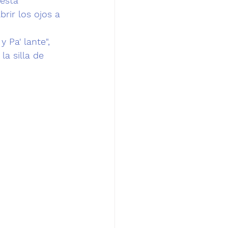
esta 
brir los ojos a 
i y Pa' lante"
, 
 la silla de 