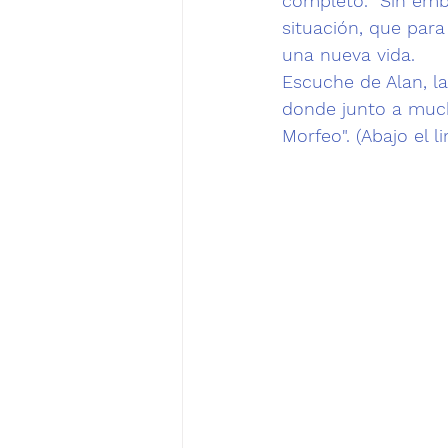
completo.  Sin emb
situación, que par
una nueva vida
.
Escuche de Alan, la
donde junto a much
Morfeo".
 (Abajo el l