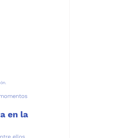
ión.
s momentos 
a en la 
tre ellos 