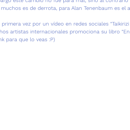
argo este cambio no fué para mal, sino al contrario 
a muchos es de derrota, para 
Alan Tenenbaum
 es el 
a
 primera vez por un vídeo en redes sociales 
"Taikiriz
os artistas internacionales promociona su libro
 "En
ink para que lo veas :P)