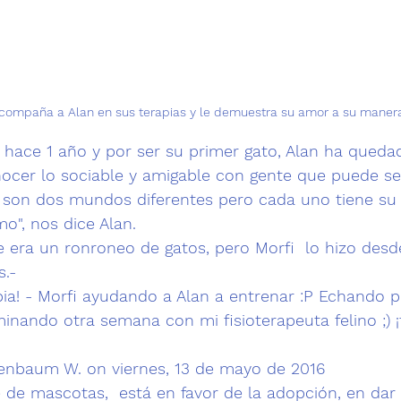
acompaña a Alan en sus terapias y le demuestra su amor a su maner
 hace 1 año y por ser su primer gato, Alan ha queda
ocer lo sociable y amigable con gente que puede ser
s son dos mundos diferentes pero cada uno tiene su
mo"
, nos dice Alan.
e era un 
ronroneo de gatos
, pero Morfi  lo hizo des
.-
ia!
 - Morfi ayudando a Alan a entrenar :P Echando 
nando otra semana con mi fisioterapeuta felino ;) ¡te
nenbaum W.
 on viernes, 13 de mayo de 2016
 de mascotas
,  está en favor de la 
adopción
, en dar