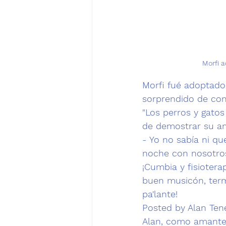
Morfi 
Morfi fué adoptado
sorprendido de con
"Los perros y gato
de demostrar su a
- Yo no sabía ni qu
noche con nosotros
¡Cumbia y fisioterap
buen musicón, termi
pa'lante!
Posted by 
Alan Te
Alan, como 
amante