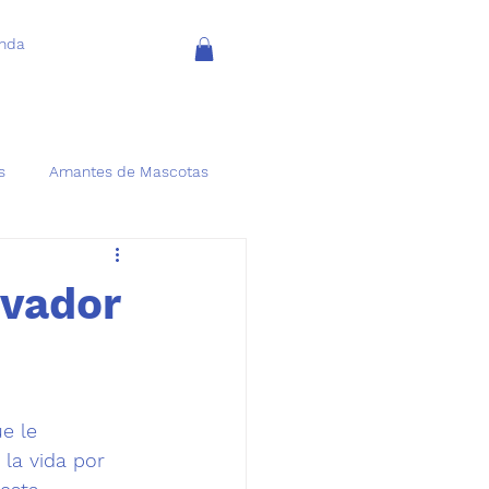
enda
s
Amantes de Mascotas
ivador
e le 
la vida por 