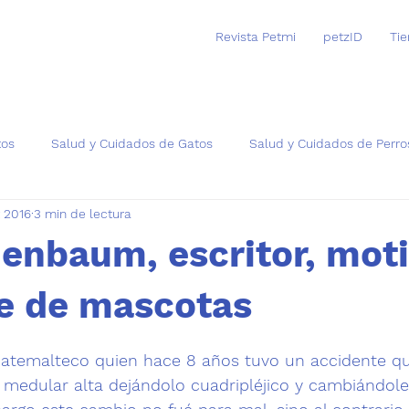
Revista Petmi
petzID
Ti
tos
Salud y Cuidados de Gatos
Salud y Cuidados de Perro
t 2016
3 min de lectura
as
enbaum, escritor, mot
e de mascotas
trellas.
uatemalteco quien hace 8 años tuvo un accidente qu
medular alta dejándolo cuadripléjico y cambiándole 