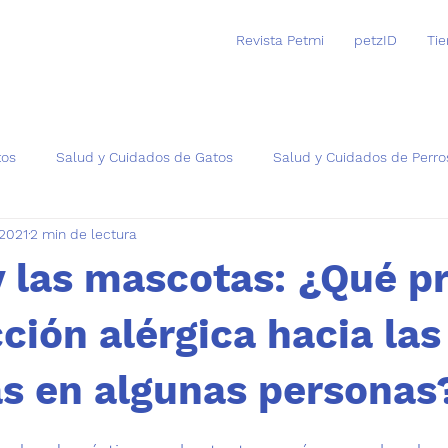
Revista Petmi
petzID
Ti
tos
Salud y Cuidados de Gatos
Salud y Cuidados de Perro
 2021
2 min de lectura
as
y las mascotas: ¿Qué p
ción alérgica hacia las
s en algunas personas
trellas.