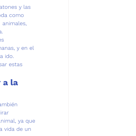
atones y las 
moda como 
  animales, 
a.
es 
nas, y en el 
a ido.
ar estas 
.
a la 
También 
irar
nimal, ya que 
a vida de un 