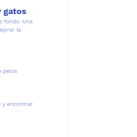
y gatos
e fondo.
 Una 
jorar la 
n pelos 
e y encontrar 