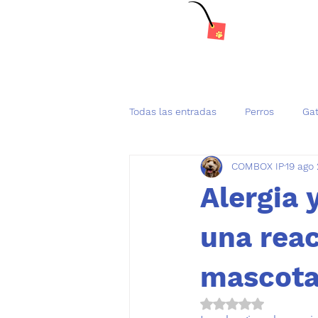
Todas las entradas
Perros
Ga
COMBOX IP
19 ago
Tenencia Responsable de mascot
Alergia 
una reac
mascota
Obtuvo NaN de 5 es