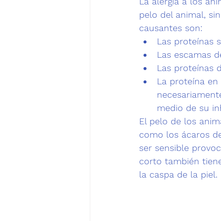
La alergia a los a
pelo del animal,
 si
causantes son:
Las proteínas s
Las escamas de 
Las proteínas 
La proteína en 
necesariamente
medio de su in
El pelo de los anim
como los ácaros de
ser sensible provo
corto también tien
la caspa de la piel.