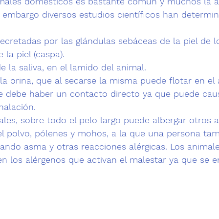
nimales domésticos es bastante común y muchos la a
n embargo diversos estudios científicos han determi
ecretadas por las 
glándulas sebáceas de la piel 
de l
la piel (caspa)
. 
de
 la saliva
, en el lamido del animal.
la orina
, que al secarse la misma puede flotar en el 
 debe haber un contacto directo ya que puede caus
halación.
ales, sobre todo el 
pelo largo
 puede albergar otros a
l polvo, pólenes y mohos, a la que una persona ta
cando asma y otras reacciones alérgicas. Los animale
en los alérgenos que activan el malestar ya que se 