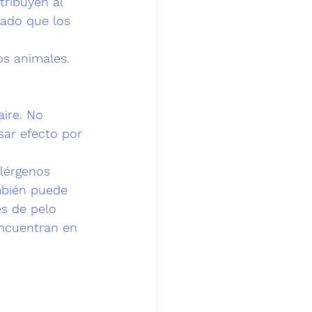
tribuyen 
al 
nado que los 
os animales.
aire. No 
ar efecto por 
lérgenos 
mbién puede 
s de pelo 
encuentran en 