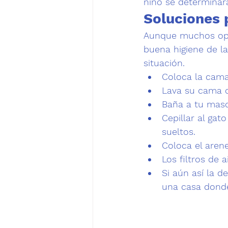
niño se determinará
Soluciones p
Aunque muchos opt
buena 
higiene de l
situación.
Coloca la cama
Lava su cama c
Baña a tu masc
Cepillar al gat
sueltos.
Coloca el arene
Los filtros de 
Si aún así la d
una casa dond