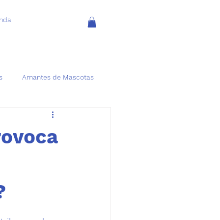
enda
s
Amantes de Mascotas
rovoca
?