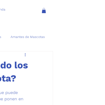
enda
s
Amantes de Mascotas
do los
ota?
que puede 
ue ponen en 