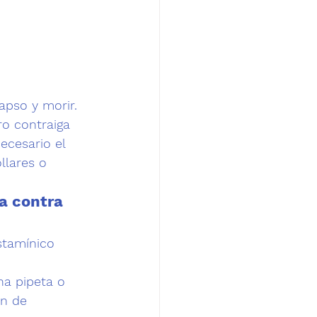
apso y morir.
o contraiga 
ecesario el 
llares o 
a contra 
stamínico 
na pipeta o 
én de 