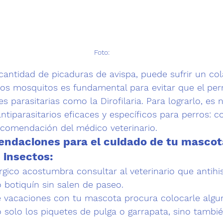
 Foto: 
antidad de picaduras de avispa, puede sufrir un col
los mosquitos es fundamental para evitar que el perr
 parasitarias como la Dirofilaria. Para lograrlo, es n
tiparasitarios eficaces y específicos para perros: 
co
recomendación del médico veterinario.
ndaciones para el cuidado de tu mascot
 insectos:
lérgico acostumbra consultar al veterinario que antihi
 botiquín sin salen de paseo.
e
 vacaciones con tu mascota
 procura colocarle algu
 solo los piquetes de pulga o garrapata, sino tambi