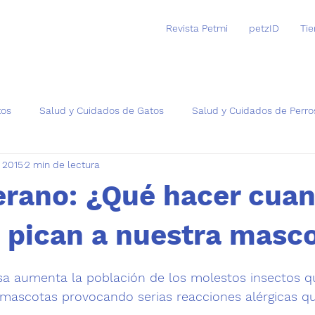
Revista Petmi
petzID
Ti
tos
Salud y Cuidados de Gatos
Salud y Cuidados de Perro
 2015
2 min de lectura
as
erano: ¿Qué hacer cuan
 pican a nuestra masc
trellas.
sa aumenta la población de los molestos insectos 
us mascotas provocando serias
 reacciones alérgicas 
q