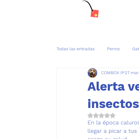
Todas las entradas
Perros
Ga
COMBOX IP
27 mar
Tenencia Responsable de mascot
Alerta v
insectos
Obtuvo NaN de 5 es
En la época caluro
llegar a picar a t