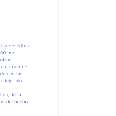
Hay descritas 
000 son 
otras.
s 
 aumentan  
das en las 
 dejar sin 
las, de la 
mo del hecho 