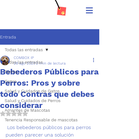
Entrada
Todas las entradas
COMBOX IP
Todas las entradas
28 ago 2023
2 min de lectura
Bebederos Públicos para
Perros
Perros: Pros y sobre
Gatos
Salud y Cuidados de Gatos
todo Contras que debes
Salud y Cuidados de Perros
considerar
Amantes de Mascotas
Obtuvo NaN de 5 estrellas.
Tenencia Responsable de mascotas
 Los bebederos públicos para perros 
pueden parecer una solución 