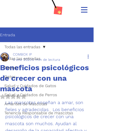
Entrada
Todas las entradas
COMBOX IP
Todas las entradas
6 ene 2025
2 min de lectura
Beneficios psicológicos
Perros
de crecer con una
Gatos
Salud y Cuidados de Gatos
mascota
Salud y Cuidados de Perros
Obtuvo NaN de 5 estrellas.
Las 
mascotas enseñan a amar
, son 
Amantes de Mascotas
fieles y agradecidas.  Los beneficios 
Tenencia Responsable de mascotas
psicológicos de crecer con una 
mascota son muchos. 
Ayudan al 
desarrollo de la capacidad afectiva y 