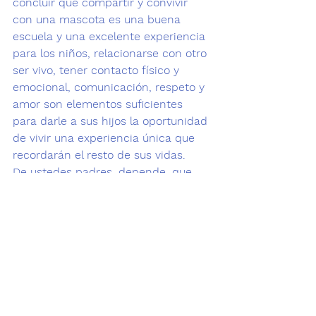
concluir que compartir y convivir 
con una mascota es una buena 
escuela y una excelente experiencia 
para los niños, relacionarse con otro 
ser vivo, tener contacto físico y 
emocional, comunicación, respeto y 
amor son elementos suficientes 
para darle a sus hijos la oportunidad 
de vivir una experiencia única que 
recordarán el resto de sus vidas. 
De ustedes padres, depende, que 
puedan vivirla!
Por Lic. Odilia Soto de Fonseca
Leer también: 
Beneficios de tener una 
mascota en la relación de pareja
Beneficios terapéuticos de tener 
mascota