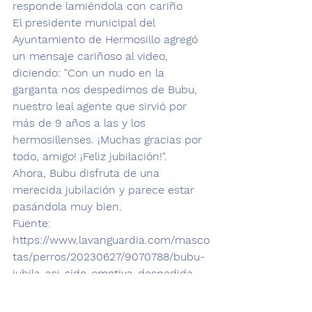
responde lamiéndola con cariño 
El presidente municipal del 
Ayuntamiento de Hermosillo agregó 
un mensaje cariñoso al video, 
diciendo: "Con un nudo en la 
garganta nos despedimos de Bubu, 
nuestro leal agente que sirvió por 
más de 9 años a las y los 
hermosillenses. ¡Muchas gracias por 
todo, amigo! ¡Feliz jubilación!".
Ahora, Bubu disfruta de una 
merecida jubilación y parece estar 
pasándola muy bien. 
Fuente: 
https://www.lavanguardia.com/masco
tas/perros/20230627/9070788/bubu-
jubila-asi-sido-emotiva-despedida-
perro-9-anos-policia-mexico-
pmv.html