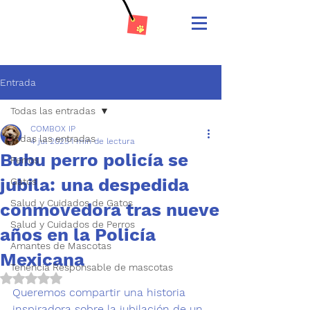
Entrada
Todas las entradas
COMBOX IP
Todas las entradas
4 jul 2023
1 min de lectura
Bubu perro policía se
Perros
jubila: una despedida
Gatos
Salud y Cuidados de Gatos
conmovedora tras nueve
Salud y Cuidados de Perros
años en la Policía
Amantes de Mascotas
Mexicana
Tenencia Responsable de mascotas
Obtuvo NaN de 5 estrellas.
Queremos compartir una 
historia 
inspiradora 
sobre la jubilación de un 