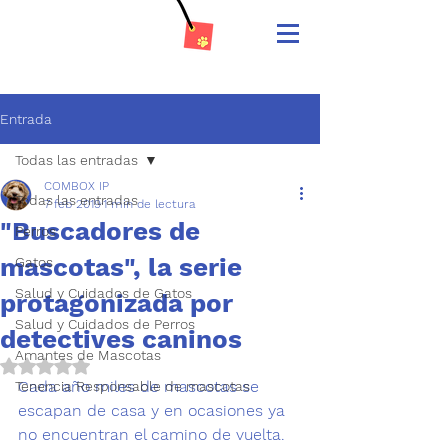
Entrada
Todas las entradas
COMBOX IP
Todas las entradas
7 feb 2019
1 min de lectura
"Buscadores de
Perros
mascotas", la serie
Gatos
Salud y Cuidados de Gatos
protagonizada por
Salud y Cuidados de Perros
detectives caninos
Amantes de Mascotas
Obtuvo NaN de 5 estrellas.
Cada año miles de mascotas se 
Tenencia Responsable de mascotas
escapan de casa y en ocasiones ya 
no encuentran el camino de vuelta. 