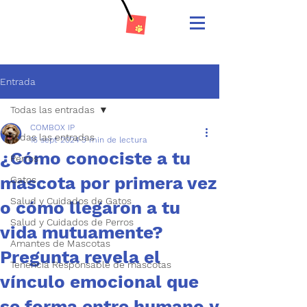
Entrada
Todas las entradas
COMBOX IP
Todas las entradas
16 sept 2024
3 min de lectura
¿Cómo conociste a tu
Perros
mascota por primera vez
Gatos
Salud y Cuidados de Gatos
o cómo llegaron a tu
Salud y Cuidados de Perros
vida mutuamente?
Amantes de Mascotas
Pregunta revela el
Tenencia Responsable de mascotas
vínculo emocional que
se forma entre humano y