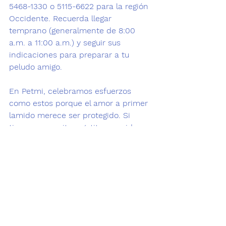
5468-1330 o 5115-6622 para la región 
Occidente. Recuerda llegar 
temprano (generalmente de 8:00 
a.m. a 11:00 a.m.) y seguir sus 
indicaciones para preparar a tu 
peludo amigo.
En Petmi, celebramos esfuerzos 
como estos porque el amor a primer 
lamido merece ser protegido. Si 
tienes un perrito o gatito, considera 
la esterilización: ¡es un acto de amor 
que beneficia a todos! Basamos esta 
info en datos reales de sus 
publicaciones y colaboraciones 
municipales. ¿Ya los sigues? 
¡Comparte esta nota para ayudar a 
más mascotas! 🐶🐱❤️