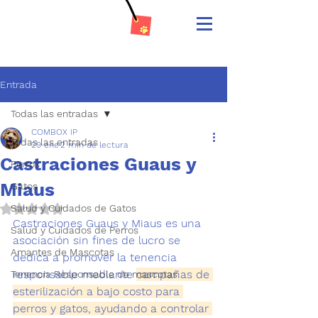
Entrada
Todas las entradas
COMBOX IP
Todas las entradas
29 ene
2 min de lectura
Castraciones Guaus y
Perros
Miaus
Gatos
Salud y Cuidados de Gatos
Obtuvo NaN de 5 estrellas.
Castraciones Guaus y Miaus es una 
Salud y Cuidados de Perros
asociación sin fines de lucro se 
Amantes de Mascotas
dedica a promover la tenencia 
responsable mediante 
campañas de 
Tenencia Responsable de mascotas
esterilización a bajo costo para 
perros y gatos, ayudando a controlar 