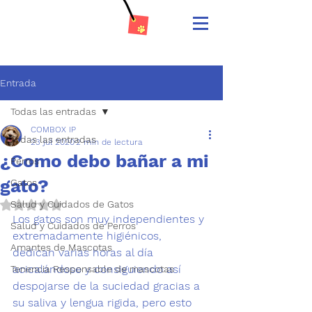
Entrada
Todas las entradas
COMBOX IP
Todas las entradas
23 jul 2020
2 min de lectura
¿Como debo bañar a mi
Perros
gato?
Gatos
Salud y Cuidados de Gatos
Obtuvo NaN de 5 estrellas.
Los gatos son muy independientes
 y 
Salud y Cuidados de Perros
extremadamente higiénicos, 
Amantes de Mascotas
dedican varias horas al día 
acicalándose y consiguiendo así 
Tenencia Responsable de mascotas
despojarse de la suciedad gracias a 
su saliva y lengua rigida, pero esto 