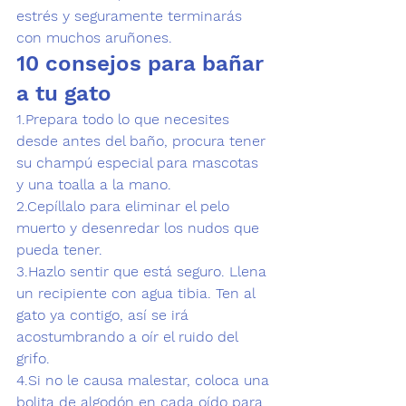
estrés y seguramente terminarás 
con muchos aruñones.  
10 consejos para bañar 
a tu gato 
1
.Prepara todo lo que necesites 
desde antes del baño, procura tener 
su champú especial para mascotas 
y una toalla a la mano.  
2.Cepíllalo
 para eliminar el pelo 
muerto y desenredar los nudos que 
pueda tener. 
3.Hazlo sentir que está seguro
. Llena 
un recipiente con agua tibia. Ten al 
gato ya contigo, así se irá 
acostumbrando a oír el ruido del 
grifo.  
4
.Si no le causa malestar, coloca una 
bolita de algodón en cada oído
 para 