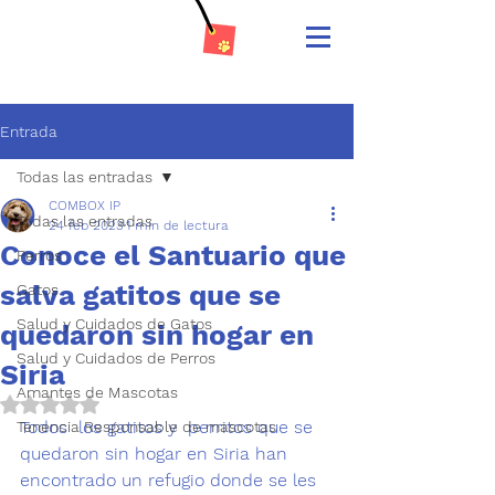
Entrada
Todas las entradas
COMBOX IP
Todas las entradas
24 feb 2023
1 min de lectura
Conoce el Santuario que
Perros
salva gatitos que se
Gatos
Salud y Cuidados de Gatos
quedaron sin hogar en
Salud y Cuidados de Perros
Siria
Amantes de Mascotas
Obtuvo NaN de 5 estrellas.
Todos  los gatitos y  perritos que se 
Tenencia Responsable de mascotas
quedaron sin hogar en Siria han 
encontrado 
un refugio
 donde se les 