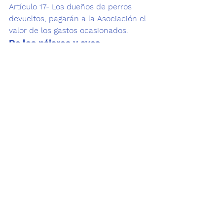
Artículo 17- Los dueños de perros 
devueltos, pagarán a la Asociación el 
valor de los gastos ocasionados.
De los pájaros y aves
Artículo 18- Queda prohibido dentro 
del perímetro de la capital y 
cabeceras departamentales, la caza 
de aves y pájaros silvestres, 
cualquiera que sea su clase y la 
forma en que se practique, así como 
la destrucción de sus nidos.
Artículo 19- Declárese ilícito 
comercio, el expendio de hondas, y 
de uso prohibido, la portación de las 
mismas, salvo aquellos casos en que 
se demuestre que se usen para 
perseguir las aves que ocasionen 
daños a los cultivos y cosechas
Disposiciones generales