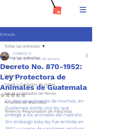
Entrada
Todas las entradas
COMBOX IP
Todas las entradas
16 abr 2015
5 min de lectura
Decreto No. 870-1952:
Perros
Ley Protectora de
Gatos
Salud y Cuidados de Gatos
Animales de Guatemala
Salud y Cuidados de Perros
Obtuvo NaN de 5 estrellas.
En desconocimiento de muchos, en 
Amantes de Mascotas
Guatemala existe una ley que 
Tenencia Responsable de mascotas
protege a los animales del 
maltrato
. 
Sin embargo esta ley fue emitida en 
1952 y carece de sansiones relativas 