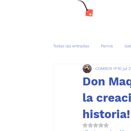
Todas las entradas
Perros
Ga
COMBOX IP
10 jul 
Tenencia Responsable de mascot
Don Maqu
la creac
historia!
Obtuvo NaN de 5 es