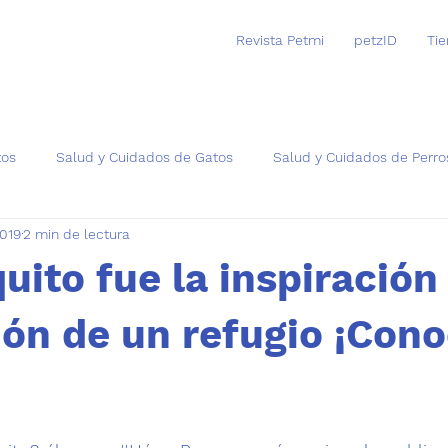
Revista Petmi
petzID
Ti
tos
Salud y Cuidados de Gatos
Salud y Cuidados de Perro
2019
2 min de lectura
as
ito fue la inspiración
ión de un refugio ¡Cono
trellas.