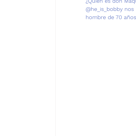
¿Quién es don Maqu
@he_is_bobby
 nos
hombre de 70 años