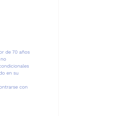
or de 70 años 
 no 
ondicionales 
do en su
contrarse con 