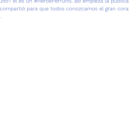
ito? él es un
#HéroePerruno
, así empieza la public
 compartió para que todos conozcamos el gran cora
. 