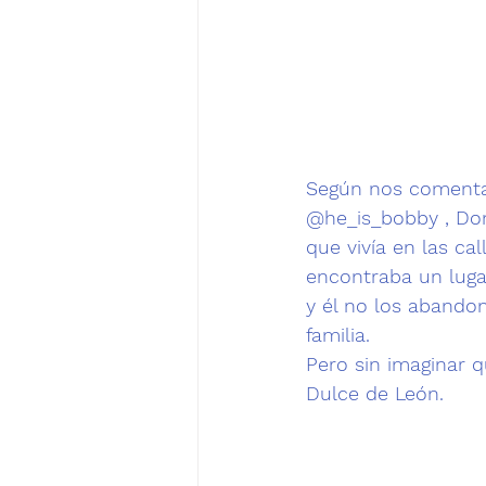
@he_is_bobby
 , D
que vivía en las ca
encontraba un luga
y él no los abando
familia
. 
Pero sin imaginar q
Dulce de León. 