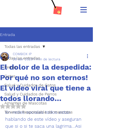
Entrada
Todas las entradas
COMBOX IP
Todas las entradas
28 abr 2023
1 min de lectura
El dolor de la despedida:
Perros
Por qué no son eternos!
Gatos
Salud y Cuidados de Gatos
El video viral que tiene a
Salud y Cuidados de Perros
todos llorando...
Amantes de Mascotas
Obtuvo NaN de 5 estrellas.
En redes sociales todos estan 
Tenencia Responsable de mascotas
hablando de este vídeo y aseguran 
que si o si te saca una lagrima...Asi 