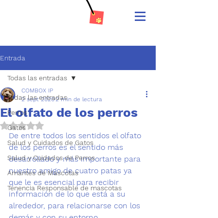
Entrada
Todas las entradas
COMBOX IP
Todas las entradas
2 sept 2020
2 min de lectura
El olfato de los perros
Perros
Obtuvo NaN de 5 estrellas.
Gatos
De entre todos los sentidos el olfato 
Salud y Cuidados de Gatos
de los perros es el sentido más 
Salud y Cuidados de Perros
desarrollado y más importante para 
nuestro amigo de cuatro patas ya 
Amantes de Mascotas
que le es esencial para recibir 
Tenencia Responsable de mascotas
información de lo que está a su 
alrededor, para relacionarse con los 
demás y con su entorno.