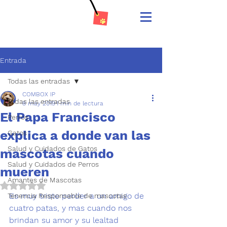
Entrada
Todas las entradas
COMBOX IP
Todas las entradas
8 may 2019
1 min de lectura
El Papa Francisco
Perros
explica a donde van las
Gatos
Salud y Cuidados de Gatos
mascotas cuando
Salud y Cuidados de Perros
mueren
Amantes de Mascotas
Obtuvo NaN de 5 estrellas.
Es muy triste perder a un 
amigo de 
Tenencia Responsable de mascotas
cuatro patas
, y mas cuando nos 
brindan su amor y su 
lealtad 