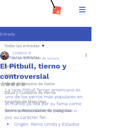
Entrada
Todas las entradas
COMBOX IP
Todas las entradas
28 jun 2017
3 min de lectura
El Pitbull, tierno y
Perros
controversial
Gatos
Salud y Cuidados de Gatos
Obtuvo NaN de 5 estrellas.
La raza 
Pitbull
 Terrier americano es 
Salud y Cuidados de Perros
uno de los perros más populares en 
Amantes de Mascotas
el mundo ya sea por su fama como 
perro potencialmente peligroso o 
Tenencia Responsable de mascotas
por su carácter fiel.
Origen
: Reino Unido y Estados 