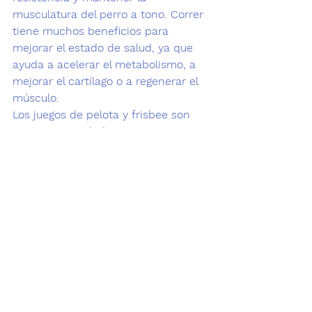
musculatura del perro a tono. Correr 
tiene muchos beneficios para 
mejorar el estado de salud, ya que 
ayuda a acelerar el metabolismo, a 
mejorar el cartílago o a regenerar el 
músculo. 
Los juegos de pelota y frisbee son 
muy recomendados ya 
que 
estimulan los reflejos
, la 
movilidad y nos ayudan a practicar 
el cobro de objetos. Enseñar a 
nuestro perro a buscar y traer la 
pelota no es un ejercicio complicado 
y a cambio nos ofrece horas enteras 
de diversión. 
La natación es un ejercicio 
excelente y 
muy completo
 si el perro 
tiene correctamente asociada el 