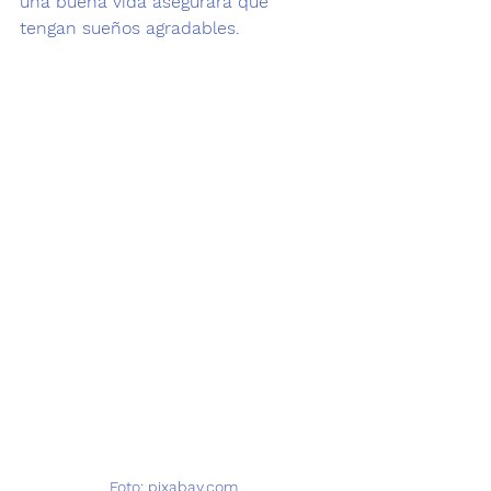
una buena vida asegurará que 
tengan sueños agradables.
Foto: pixabay.com 