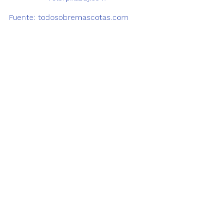
Fuente: 
todosobremascotas.com
Te puede interesar: 
3 Beneficios de la castración en 
mascotas 
Cuidados de mascotas ancianas
Ver todo
Entradas recientes