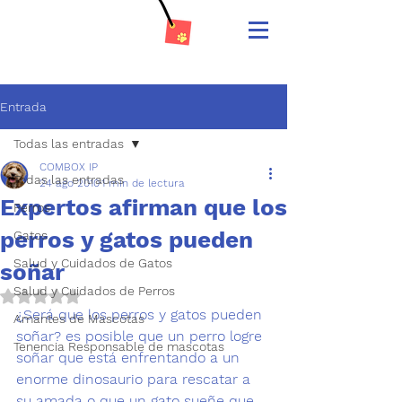
Entrada
Todas las entradas
COMBOX IP
Todas las entradas
24 ago 2010
1 min de lectura
Expertos afirman que los
Perros
perros y gatos pueden
Gatos
Salud y Cuidados de Gatos
soñar
Salud y Cuidados de Perros
Obtuvo NaN de 5 estrellas.
¿Será que los perros y gatos pueden 
Amantes de Mascotas
soñar? es posible que un perro logre 
Tenencia Responsable de mascotas
soñar que está enfrentando a un 
enorme dinosaurio para rescatar a 
su amada o que un gato sueñe que 