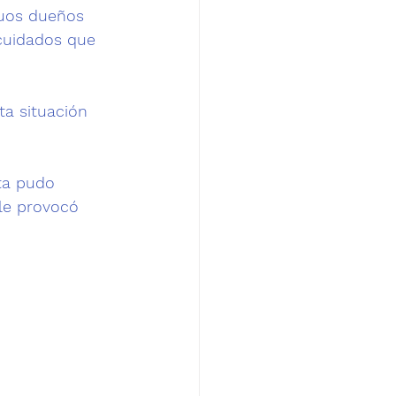
guos dueños 
 cuidados que 
a situación 
ta pudo 
le provocó  