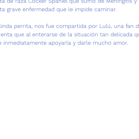
ta de raza 
Cocker Spaniel
 que sufrió de Meningitis y
sta grave enfermedad que le impide caminar. 

 linda perrita, nos fue compartida por Lulú, una fan d
nta que al enterarse de la situación tan delicada qu
 e inmediatamente apoyarla y darle mucho amor.