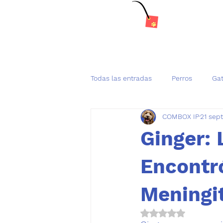
Todas las entradas
Perros
Ga
COMBOX IP
21 sep
Tenencia Responsable de mascot
Ginger: 
Encontró
Meningit
Obtuvo NaN de 5 es