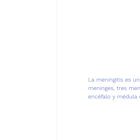
La meningitis es u
meninges
, 
tres mem
encéfalo y médula e