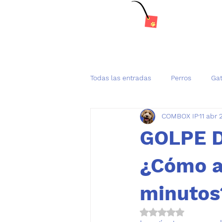
Todas las entradas
Perros
Ga
COMBOX IP
11 abr
Tenencia Responsable de mascot
GOLPE D
¿Cómo a
minutos
Obtuvo NaN de 5 es