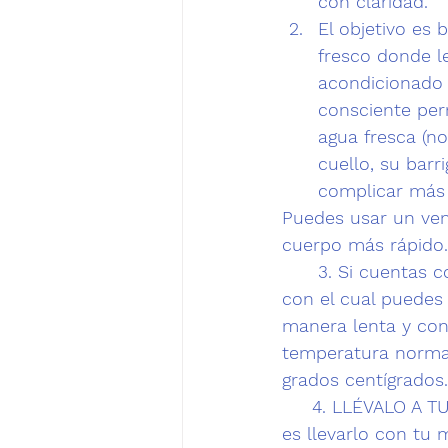
con claridad.
El objetivo es 
fresco donde le
acondicionado p
consciente per
agua fresca (no
cuello, su bar
complicar más 
Puedes usar un ven
cuerpo más rápido.
      3. 
Si cuentas c
con el cual puedes 
manera lenta y con 
temperatura normal 
grados centígrados. 
     4. 
LLÉVALO A T
es llevarlo con tu