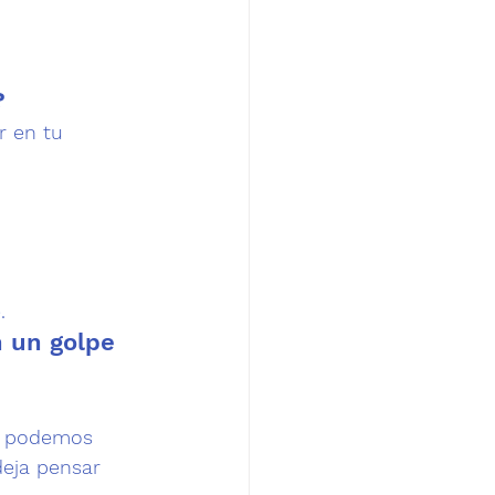
?
r en tu 
.
 un golpe 
s podemos 
eja pensar 