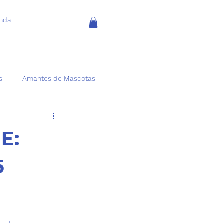
enda
s
Amantes de Mascotas
E:
5