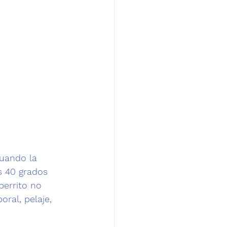
uando la 
s 40 grados 
perrito no 
ral, pelaje, 