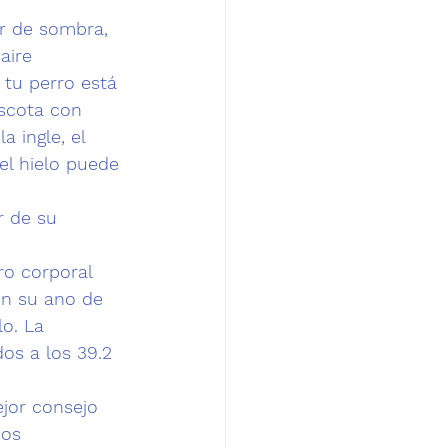
ar de sombra, 
aire 
 tu perro está 
scota con 
a ingle, el 
el hielo puede 
r de su 
o corporal 
en su ano de 
o. La 
os a los 39.2 
ejor consejo 
mos 