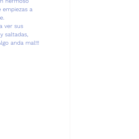
un hermoso 
te empiezas a 
e. 
a ver sus 
y saltadas, 
Algo anda mal!!!