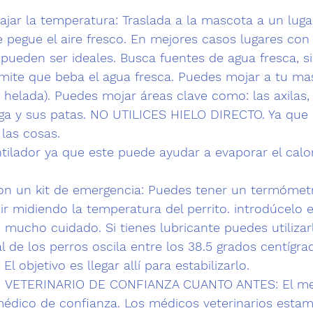
bajar la temperatura:
 Traslada a la mascota a un lug
 pegue el aire fresco. En mejores casos lugares con 
ueden ser ideales. Busca fuentes de agua fresca, si
mite que beba el agua fresca. Puedes mojar a tu ma
 helada). Puedes mojar áreas clave como: las axilas, l
riga y sus patas. NO UTILICES HIELO DIRECTO. Ya que 
las cosas.
tilador ya que este puede ayudar a evaporar el calo
 
on un kit de emergencia:
 Puedes tener un termómetr
ir midiendo la temperatura del perrito. introdúcelo 
mucho cuidado. Si tienes lubricante puedes utilizarl
de los perros oscila entre los 38.5 grados centígrad
El objetivo es llegar allí para estabilizarlo.
U VETERINARIO DE CONFIANZA CUANTO ANTES:
 El m
 médico de confianza. Los médicos veterinarios esta