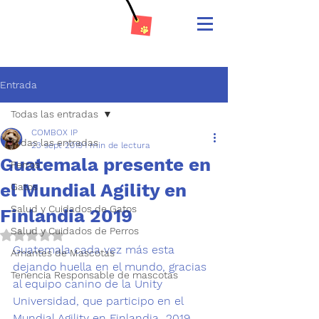
Entrada
Todas las entradas
COMBOX IP
Todas las entradas
23 sept 2019
1 min de lectura
Guatemala presente en
Perros
el Mundial Agility en
Gatos
Salud y Cuidados de Gatos
Finlandia 2019
Salud y Cuidados de Perros
Obtuvo NaN de 5 estrellas.
Guatemala cada vez más esta 
Amantes de Mascotas
dejando huella en el mundo, gracias 
Tenencia Responsable de mascotas
al equipo canino de la 
Unity 
Universidad
, que participo en el 
Mundial Agility en Finlandia  2019.