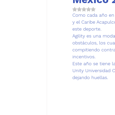
Obtuvo NaN de 5 es
Como cada año en M
y el Caribe Acapul
este deporte.
Agility es una moda
obstáculos, los cua
compitiendo contra 
incentivos. 
Unity Universidad 
dejando huellas.