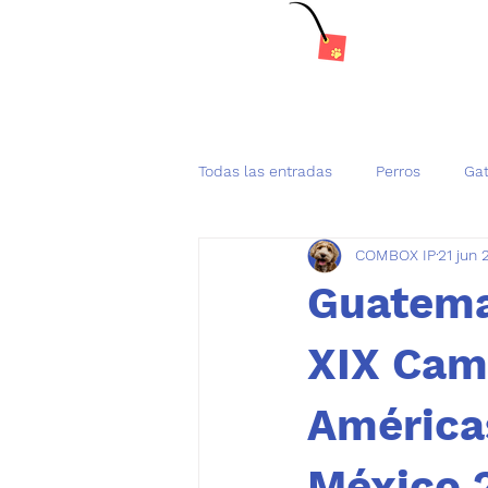
Todas las entradas
Perros
Ga
COMBOX IP
21 jun 
Tenencia Responsable de mascot
Guatemal
XIX Camp
Américas
México 