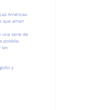
Las Américas 
as que aman 
e una serie de 
 posible, 
 sin 
ullo y 