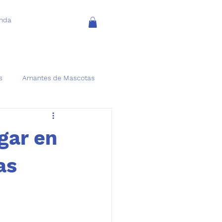
enda
s
Amantes de Mascotas
gar en
as