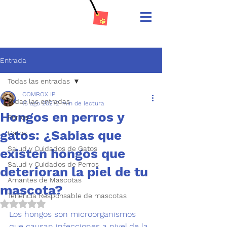
Entrada
Todas las entradas
COMBOX IP
Todas las entradas
16 ago 2021
2 min de lectura
Hongos en perros y
Perros
gatos: ¿Sabias que
Gatos
Salud y Cuidados de Gatos
existen hongos que
Salud y Cuidados de Perros
deterioran la piel de tu
Amantes de Mascotas
mascota?
Tenencia Responsable de mascotas
Obtuvo NaN de 5 estrellas.
Los hongos son microorganismos 
que causan infecciones a nivel de la 