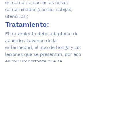
en contacto con estas cosas 
contaminadas (camas, cobijas, 
utensilios.)
Tratamiento:
El tratamiento debe adaptarse de 
acuerdo al avance de la 
enfermedad, el tipo de hongo y las 
lesiones que se presentan, por eso 
es muy importante que se 
diagnostique a tiempo, 
los 
problemas de piel
 siempre son de 
recuperación lenta.
No te desesperes si no ves 
resultados inmediatos, ya que el 
tratamiento debe penetrar en piel y 
folículo piloso, el proceso es lento y 
muchas personas se desesperan y 
cancelan el tratamiento permitiendo 