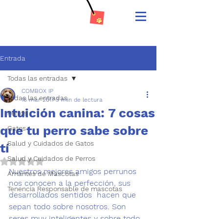
Entrada
Todas las entradas
COMBOX IP
Todas las entradas
16 mar 2017
3 min de lectura
Intuición canina: 7 cosas
Perros
que tu perro sabe sobre
Gatos
Salud y Cuidados de Gatos
tí
Salud y Cuidados de Perros
Obtuvo NaN de 5 estrellas.
Nuestros mejores amigos perrunos 
Amantes de Mascotas
nos conocen a la perfección, sus 
Tenencia Responsable de mascotas
desarrollados sentidos  hacen que 
sepan todo sobre nosotros. Son 
seres muy inteligentes y sobre todo 