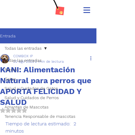
Entrada
Todas las entradas
COMBOX IP
Todas las entradas
22 ago 2022
2 min de lectura
KANI: Alimentación
Perros
Natural para perros que
Gatos
Salud y Cuidados de Gatos
APORTA FELICIDAD Y
Salud y Cuidados de Perros
SALUD
Amantes de Mascotas
Obtuvo NaN de 5 estrellas.
Tenencia Responsable de mascotas
Tiempo de lectura estimado:  
2
minutos