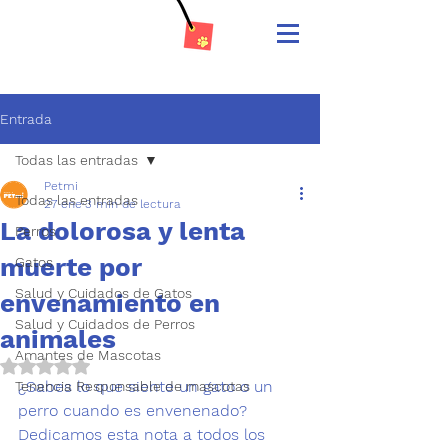
Entrada
Todas las entradas
Petmi
Todas las entradas
27 ene
3 min de lectura
La dolorosa y lenta
Perros
muerte por
Gatos
Salud y Cuidados de Gatos
envenamiento en
Salud y Cuidados de Perros
animales
Amantes de Mascotas
Obtuvo NaN de 5 estrellas.
¿Sabes lo que siente un gato o un 
Tenencia Responsable de mascotas
perro cuando es envenenado?  
Dedicamos esta nota a todos los 