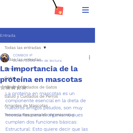
Entrada
Todas las entradas
COMBOX IP
Todas las entradas
25 oct 2019
2 min de lectura
La importancia de la
Perros
proteína en mascotas
Gatos
Salud y Cuidados de Gatos
Obtuvo NaN de 5 estrellas.
La proteína en mascotas es un 
Salud y Cuidados de Perros
componente esencial en la dieta de 
Amantes de Mascotas
nuestros amigos peludos, son muy 
necesarias para el organismo pues 
Tenencia Responsable de mascotas
cumplen dos funciones básicas: 
Estructural: 
Esto quiere decir que las 