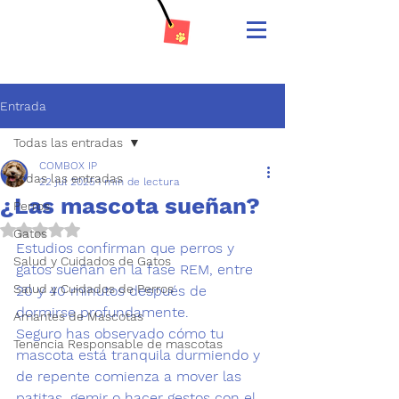
Entrada
Todas las entradas
COMBOX IP
Todas las entradas
22 jul 2025
1 min de lectura
¿Las mascota sueñan?
Perros
Obtuvo NaN de 5 estrellas.
Gatos
Estudios confirman que perros y 
Salud y Cuidados de Gatos
gatos sueñan en la fase REM, entre 
Salud y Cuidados de Perros
20 y 40 minutos después de 
dormirse profundamente.
Amantes de Mascotas
Seguro has observado cómo tu 
Tenencia Responsable de mascotas
mascota está tranquila durmiendo y 
de repente comienza a mover las 
patitas, gemir o hacer gestos con el 