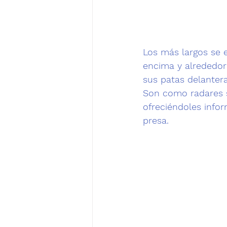
Los más largos se 
encima y alrededor d
sus patas delantera
Son como radares s
ofreciéndoles info
presa. 