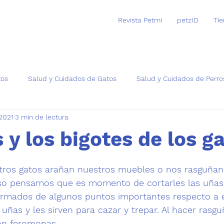
Revista Petmi
petzID
Ti
tos
Salud y Cuidados de Gatos
Salud y Cuidados de Perro
 2021
3 min de lectura
as
 y los bigotes de los g
trellas.
tros gatos arañan nuestros muebles o nos rasguñan 
eso pensamos que es momento de cortarles las uñas,
rmados de algunos puntos importantes respecto a e
 uñas y les sirven para cazar y trepar
. Al hacer rasg
ran feromonas. 