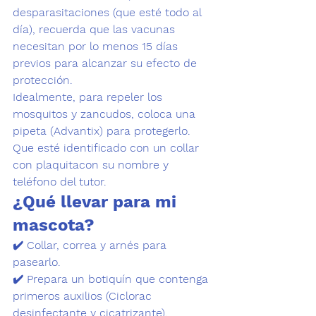
desparasitaciones
 (que esté todo al 
día), recuerda que las vacunas 
necesitan por lo menos 15 días 
previos para alcanzar su efecto de 
protección.
Idealmente, para repeler los 
mosquitos y zancudos, coloca una 
pipeta 
(Advantix)
 para protegerlo.
Que esté identificado con un 
collar 
con plaquita
con su nombre y 
teléfono del tutor.
¿Qué llevar para mi 
mascota?
✔️ 
Collar, correa y arnés para 
pasearlo.
✔️ Prepara un botiquín que contenga 
primeros auxilios 
(Ciclorac 
desinfectante y cicatrizante),