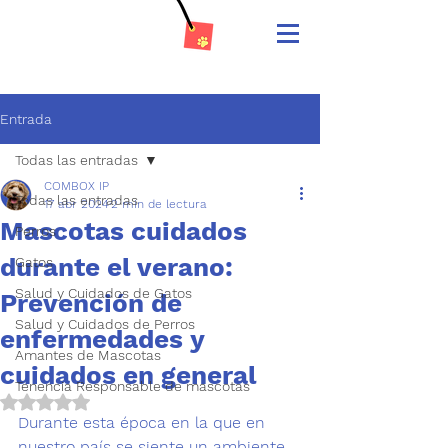
Entrada
Todas las entradas
COMBOX IP
Todas las entradas
17 abr 2024
2 min de lectura
Mascotas cuidados
Perros
durante el verano:
Gatos
Salud y Cuidados de Gatos
Prevención de
Salud y Cuidados de Perros
enfermedades y
Amantes de Mascotas
cuidados en general
Tenencia Responsable de mascotas
Obtuvo NaN de 5 estrellas.
Durante esta época en la que en 
nuestro país se siente un ambiente 