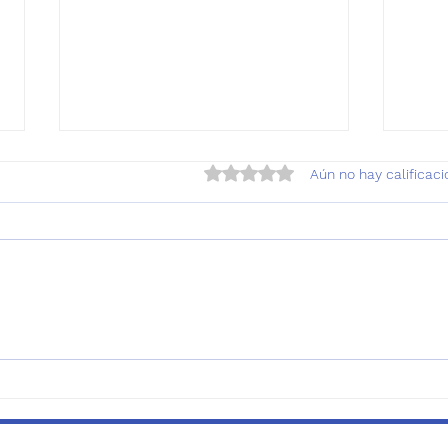
Obtuvo 0 de 5 estrellas.
Aún no hay calificac
CORREA manos libres para
Cuid
caminar o correr con
digi
perros: ¡Libertad y control
de t
en cada paso!