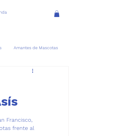
enda
s
Amantes de Mascotas
sís
n Francisco, 
tas frente al 