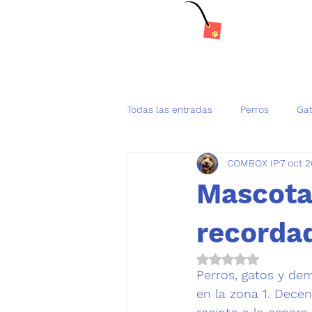
Todas las entradas
Perros
Ga
COMBOX IP
7 oct 
Tenencia Responsable de mascot
Mascota
recordad
Obtuvo NaN de 5 es
Perros, gatos y de
en la zona 1. Dece