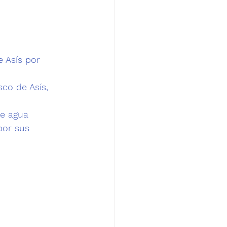
 Asís por 
co de Asís, 
e agua 
por sus 