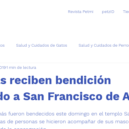
Revista Petmi
petzID
Ti
tos
Salud y Cuidados de Gatos
Salud y Cuidados de Perro
2019
1 min de lectura
as
s reciben bendición
o a San Francisco de A
trellas.
más fueron bendecidos este domingo en el templo Sa
nas de personas se hicieron acompañar de sus masco