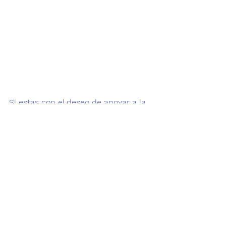
Si estas con el deseo de apoyar a la 
labor de este progama, Dog Therapy 
Guatemala necesita ayuda con 
material didáctico para niños, como 
libros de colorear, crayones, pelotas, 
juguetes en buen estado, etc. 
Puedes comunicarte a 
info@revistapetmi.com
 para 
coordinar tu donativo!
Te puede interesar: 
Castraciones Guaus; Miaus 