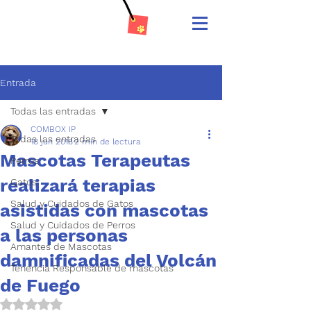
Entrada
Todas las entradas
COMBOX IP
Todas las entradas
18 jun 2018
2 min de lectura
Mascotas Terapeutas
Perros
realizará terapias
Gatos
Salud y Cuidados de Gatos
asistidas con mascotas
Salud y Cuidados de Perros
a las personas
Amantes de Mascotas
damnificadas del Volcán
Tenencia Responsable de mascotas
de Fuego
Obtuvo NaN de 5 estrellas.