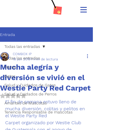
Entrada
Todas las entradas
COMBOX IP
Todas las entradas
19 jun 2019
1 min de lectura
Mucha alegría y
Perros
diversión se vivió en el
Gatos
Salud y Cuidados de Gatos
Westie Party Red Carpet
Salud y Cuidados de Perros
Obtuvo NaN de 5 estrellas.
El fin de semana estuvo lleno de 
Amantes de Mascotas
mucha diversión, colitas y pelitos en 
Tenencia Responsable de mascotas
el 
Westie Party Red 
Carpet 
organizado por 
Westie Club 
de Guatemala
 con el apoyo de 