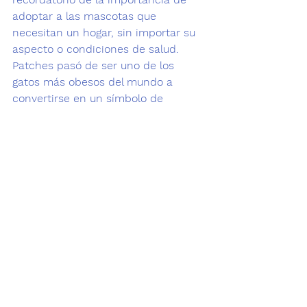
adoptar a las mascotas
 que 
necesitan un hogar, sin importar su 
aspecto o condiciones de salud. 
Patches pasó de ser uno de los 
gatos más obesos del mundo a 
convertirse en un símbolo de 
superación y amor
 ❤🐱
Fuente: 
https://www.colombia.com/mascotas
/noticias/adoptan-a-uno-de-los-
gatos-mas-obesos-del-mundo-
399597
Ver todo