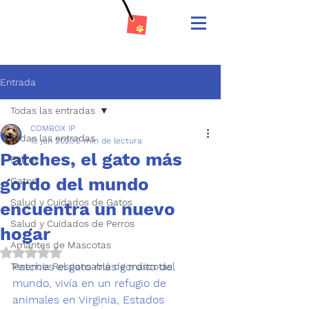
Entrada
Todas las entradas
COMBOX IP
Todas las entradas
13 jun 2023
2 min de lectura
Patches, el gato más
Perros
gordo del mundo
Gatos
Salud y Cuidados de Gatos
encuentra un nuevo
Salud y Cuidados de Perros
hogar
Amantes de Mascotas
Obtuvo NaN de 5 estrellas.
Patches 
el gato
 más gordito del 
Tenencia Responsable de mascotas
mundo, vivía en un refugio de 
animales en Virginia, Estados 