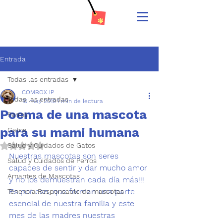
Entrada
Todas las entradas
COMBOX IP
Todas las entradas
10 may 2019
1 min de lectura
Poema de una mascota
Perros
para su mami humana
Gatos
Salud y Cuidados de Gatos
Obtuvo NaN de 5 estrellas.
​Nuestras mascotas son seres 
Salud y Cuidados de Perros
capaces de sentir y dar mucho amor 
Amantes de Mascotas
y no los demuestran cada día más!!! 
Es por eso, que forman una parte 
Tenencia Responsable de mascotas
esencial de nuestra familia y este 
mes de las madres nuestras 