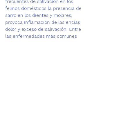
frecuentes de salivación en los 
felinos domésticos la presencia de 
sarro en los dientes y molares, 
provoca inflamación de las encías 
dolor y exceso de salivación. Entre 
las enfermedades más comunes 
podemos mencionar: Gingivitis, 
Caries, Sarro, Periodontitis, Úlceras, 
Absesos, Quistes o tumores en la 
boca. 
"Un gato que babea en cualquier 
otro momento o la gran parte del 
tiempo requiere una visita al 
veterinario"
A menudo aparecen rastros de 
productos de limpieza en la saliva 
después de una exposición 
accidental a la piel. Si tu gato 
comienza a babear excesivamente o 