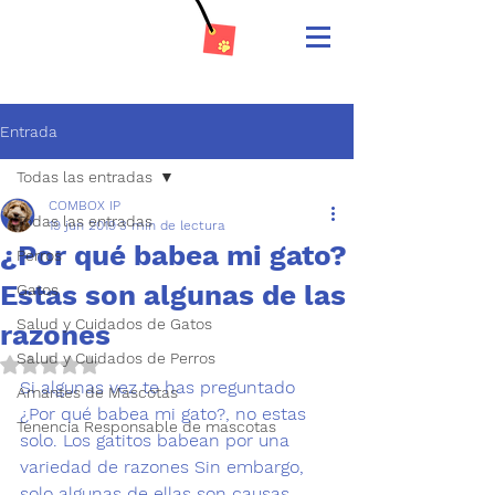
Entrada
Todas las entradas
COMBOX IP
Todas las entradas
19 jun 2019
3 min de lectura
¿Por qué babea mi gato?
Perros
Estas son algunas de las
Gatos
Salud y Cuidados de Gatos
razones
Salud y Cuidados de Perros
Obtuvo NaN de 5 estrellas.
Si algunas vez te has preguntado 
Amantes de Mascotas
¿Por qué babea mi gato?, no estas 
Tenencia Responsable de mascotas
solo. Los gatitos babean por una 
variedad de razones Sin embargo, 
solo algunas de ellas son causas 