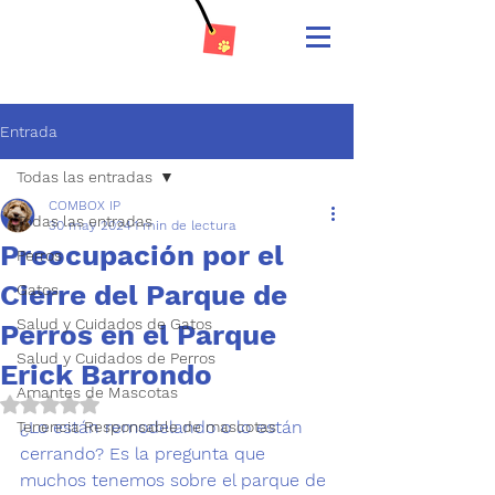
Entrada
Todas las entradas
COMBOX IP
Todas las entradas
30 may 2024
1 min de lectura
Preocupación por el
Perros
Cierre del Parque de
Gatos
Salud y Cuidados de Gatos
Perros en el Parque
Salud y Cuidados de Perros
Erick Barrondo
Amantes de Mascotas
Obtuvo NaN de 5 estrellas.
¿Lo están remodelando o lo están 
Tenencia Responsable de mascotas
cerrando? Es la pregunta que 
muchos tenemos sobre el 
parque de 