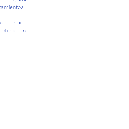
atamientos 
a recetar 
ombinación 