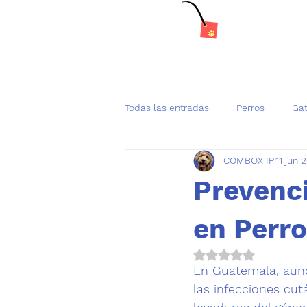
Todas las entradas
Perros
Ga
COMBOX IP
11 jun 
Tenencia Responsable de mascot
Prevenc
en Perr
Obtuvo NaN de 5 es
En Guatemala, aunq
las infecciones cu