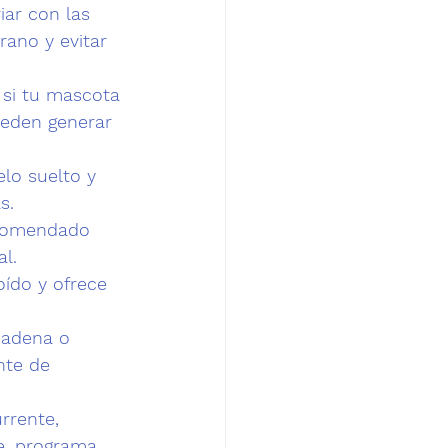
iar con las 
rano y evitar 
 si tu mascota 
ueden generar 
lo suelto y 
s.
comendado 
al.
oído y ofrece 
cadena o 
nte de 
rrente, 
e, programa 