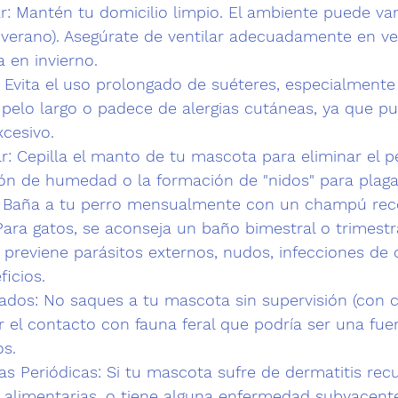
r:
 Mantén tu domicilio limpio. El ambiente puede var
y verano). Asegúrate de ventilar adecuadamente en ve
a en invierno.
 Evita el uso prolongado de suéteres, especialmente
 pelo largo o padece de alergias cutáneas, ya que p
cesivo.
r:
 Cepilla el manto de tu mascota para eliminar el pe
ión de humedad o la formación de "nidos" para plaga
 Baña a tu perro mensualmente con un champú re
 Para gatos, se aconseja un baño bimestral o trimestr
 previene parásitos externos, nudos, infecciones de 
icios.
ados:
 No saques a tu mascota sin supervisión (con 
r el contacto con fauna feral que podría ser una fue
os.
ias Periódicas:
 Si tu mascota sufre de dermatitis recu
o alimentarias, o tiene alguna enfermedad subyacent