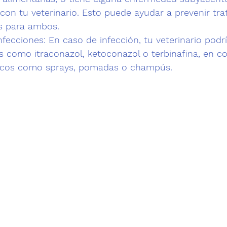
s con tu veterinario. Esto puede ayudar a prevenir tr
es para ambos.
nfecciones: 
En caso de infección, tu veterinario podrí
es como itraconazol, ketoconazol o terbinafina, en c
icos como sprays, pomadas o champús.