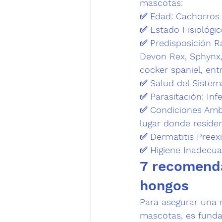
mascotas:
✅ 
Edad:
 Cachorros 
✅ 
Estado Fisiológic
✅ 
Predisposición Ra
Devon Rex, Sphynx, 
cocker spaniel, entr
✅ 
Salud del Siste
✅ 
Parasitación
: In
✅ 
Condiciones Amb
lugar donde residen
✅ 
Dermatitis Preexi
✅ 
Higiene Inadecua
7 recomenda
hongos
Para asegurar una m
mascotas, es funda