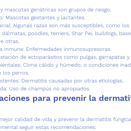
y mascotas geriátricas son grupos de riesgo.
o:
 Mascotas gestantes y lactantes.
cial:
 Algunas razas son más susceptibles, como los 
dálmatas, poodles, terriers, Shar Pei, bulldogs, bass
e otras.
ma Inmune:
 Enfermedades inmunosupresoras.
festación de ectoparásitos como pulgas, garrapatas y
ientales:
 Clima cálido y húmedo, o condiciones inad
 los perros.
stentes: 
Dermatitis causadas por otras etiologías.
da:
 Uso de champús no apropiados.
ciones para prevenir la dermatit
ejor calidad de vida y prevenir la dermatitis fúngic
mental seguir estas recomendaciones: