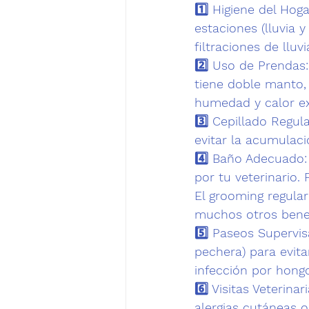
1️⃣ 
Higiene del Hoga
estaciones (lluvia 
filtraciones de lluvi
2️⃣ 
Uso de Prendas:
tiene doble manto,
humedad y calor ex
3️⃣ 
Cepillado Regula
evitar la acumulac
⁠4️⃣ 
Baño Adecuado:
por tu veterinario.
El grooming regular
muchos otros benef
5️⃣ 
Paseos Supervis
pechera) para evita
infección por hong
6️⃣ 
Visitas Veterinar
alergias cutáneas 