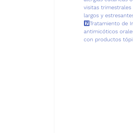
visitas trimestrale
largos y estresant
7️⃣
Tratamiento de I
antimicóticos oral
con productos tóp