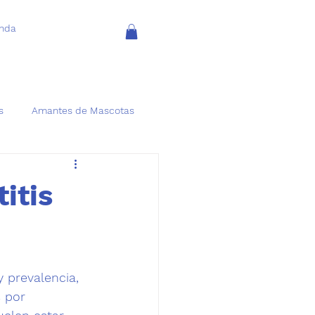
enda
s
Amantes de Mascotas
itis
 prevalencia, 
 por 