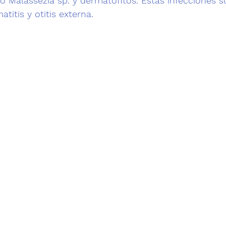
o 
Malassezia sp. y dermatofitos. 
Estas infecciones s
atitis y otitis externa.