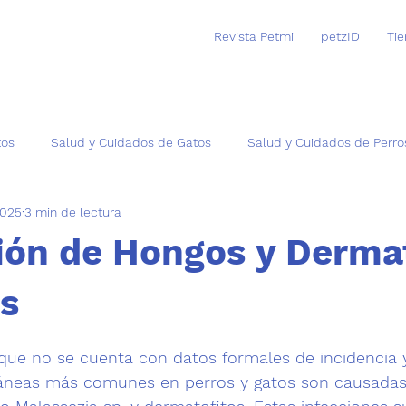
Revista Petmi
petzID
Ti
tos
Salud y Cuidados de Gatos
Salud y Cuidados de Perro
2025
3 min de lectura
as
ión de Hongos y Dermat
os
trellas.
ue no se cuenta con datos formales de incidencia y
táneas más comunes en perros y gatos son causadas