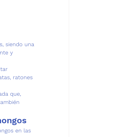
s, siendo una 
nte y 
tar 
atas, ratones 
ada que, 
también 
 hongos
ongos 
en las 