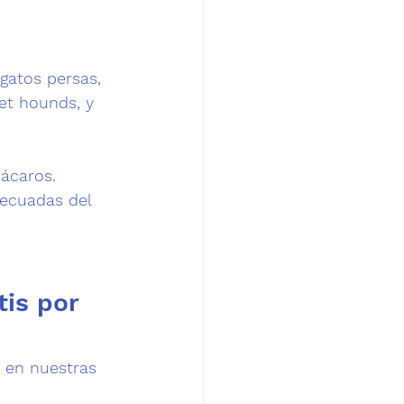
gatos persas, 
et hounds, y 
 ácaros.
ecuadas del 
is por 
a en nuestras 