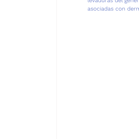
levaduras del géner
asociadas con 
derm