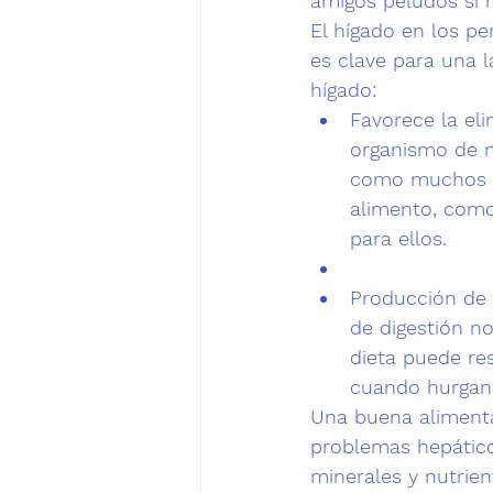
amigos peludos si 
El hígado en los pe
es clave para una l
hígado:
Favorece la el
organismo de n
como muchos sa
alimento, como
para ellos.
Producción de 
de digestión n
dieta puede res
cuando hurgan 
Una
 buena aliment
problemas hepáticos
minerales y nutrien