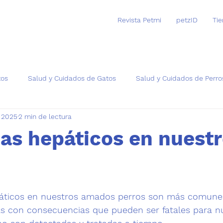
Revista Petmi
petzID
Ti
tos
Salud y Cuidados de Gatos
Salud y Cuidados de Perro
 2025
2 min de lectura
as
as hepáticos en nuest
trellas.
áticos en nuestros amados perros son más comunes
 con consecuencias que pueden ser fatales para nu