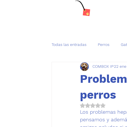
Todas las entradas
Perros
Ga
COMBOX IP
22 ene
Tenencia Responsable de mascot
Problem
perros
Obtuvo NaN de 5 es
Los problemas hep
pensamos y además