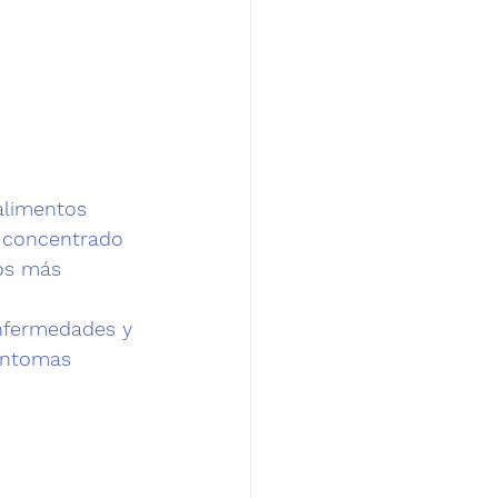
alimentos 
 concentrado 
os más 
enfermedades y 
íntomas 