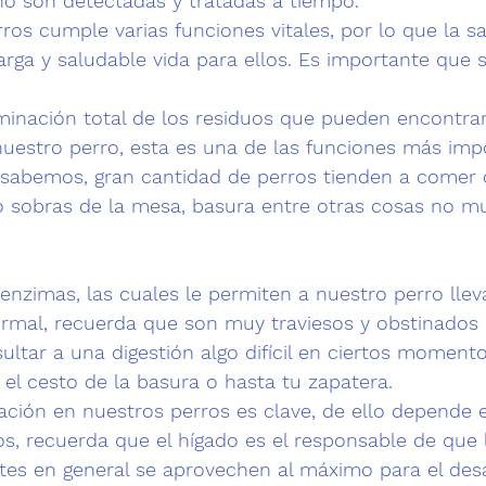
no son detectadas y tratadas a tiempo.
rros cumple varias funciones vitales, por lo que la s
arga y saludable vida para ellos. Es importante que 
iminación total de los residuos que pueden encontrar
uestro perro, esta es una de las funciones más imp
bemos, gran cantidad de perros tienden a comer c
 sobras de la mesa, basura entre otras cosas no mu
enzimas, las cuales le permiten a nuestro perro llev
ormal, recuerda que son muy traviesos y obstinados 
ultar a una digestión algo difícil en ciertos moment
el cesto de la basura o hasta tu zapatera.
ación en nuestros perros
 es clave, de ello depende e
, recuerda que el hígado es el responsable de que l
tes en general se aprovechen al máximo para el desa