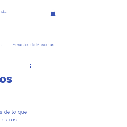
enda
s
Amantes de Mascotas
ros
 de lo que 
estros 