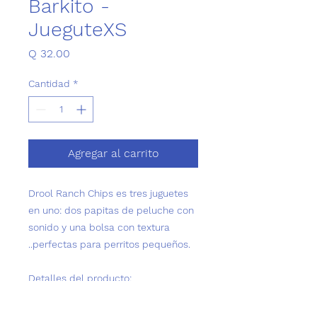
Barkito -
JueguteXS
Precio
Q 32.00
Cantidad
*
Agregar al carrito
Drool Ranch Chips
es tres juguetes
en uno: dos papitas de peluche con
sonido y una bolsa con textura
..perfectas para perritos pequeños.
Detalles del producto:
Material
: Poliéster
Dimensiones
: