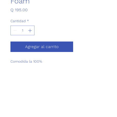
Foam
Precio
Q 195.00
Cantidad
*
Agregar al carrito
Comodida la 100%
Cama para perros y gatos
53 CM
Disponible en color Beige y Gris