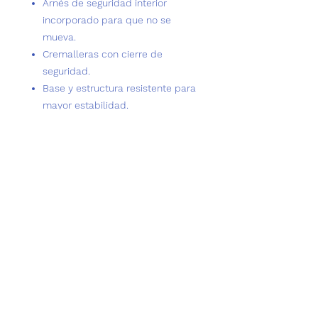
Arnés de seguridad interior
incorporado para que no se
mueva.
Cremalleras con cierre de
seguridad.
Base y estructura resistente para
mayor estabilidad.
Ventanas de malla transpirable
que reducen la ansiedad y
permiten que vea todo.
¡Se convierte en una camita
suave al desplegarla! Ideal para
descansar en cualquier momento
del viaje.
Fácil de limpiar y mantener
La base
removible se lava fácilmente: solo
límpiala con un trapo húmedo,
enjuaga suavemente o déjala secar
al aire. Así tu transportadora