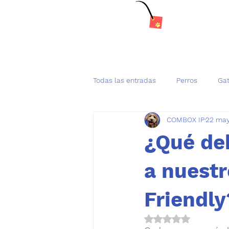
Todas las entradas
Perros
Ga
COMBOX IP
22 may
Tenencia Responsable de mascot
¿Qué de
a nuestr
Friendly
Obtuvo NaN de 5 es