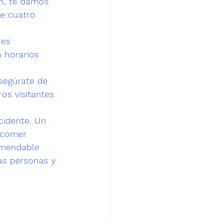
n, te damos 
e cuatro 
 es 
 horarios 
segúrate de 
os visitantes 
cidente
. Un 
 comer 
omendable 
as personas y 