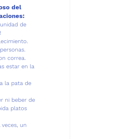
oso del 
aciones:
tunidad de 
!
lecimiento.
 personas. 
on correa.
s estar en la 
a la pata de 
r ni beber de 
pida platos 
A veces, un 