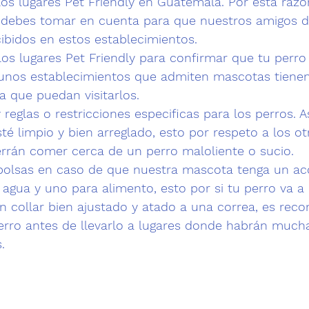
os lugares Pet Friendly en Guatemala. Por esta razó
 debes tomar en cuenta para que nuestros amigos d
ibidos en estos establecimientos. 
los 
lugares Pet Friendly
 para confirmar que tu perro
gunos establecimientos que admiten mascotas tienen
a que puedan visitarlos.
 reglas o restricciones especificas para los perros. 
A
té limpio y bien arreglado, esto por respeto a los otr
rrán comer cerca de un perro maloliente o sucio.
bolsas en caso de que nuestra mascota tenga un ac
 agua y uno para alimento, esto por si tu perro va a
un collar bien ajustado y atado a una correa, es rec
 perro antes de llevarlo a lugares donde habrán much
.