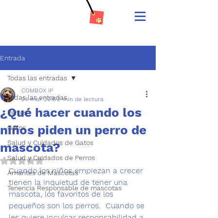
Entrada
Todas las entradas
COMBOX IP
Todas las entradas
24 mar 2015
2 min de lectura
¿Qué hacer cuando los
Perros
niños piden un perro de
Gatos
Salud y Cuidados de Gatos
mascota?
Salud y Cuidados de Perros
Obtuvo NaN de 5 estrellas.
Cuando los niños empiezan a crecer 
Amantes de Mascotas
tienen la inquietud de tener una 
Tenencia Responsable de mascotas
mascota, los favoritos de los 
pequeños son los perros.  Cuando se 
les quiere inculcar responsabilidad a 