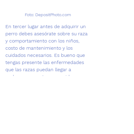
Foto: DepositPhoto.com
En tercer lugar
 antes de adquirir un 
perro debes asesórate sobre su 
raza 
y comportamiento
 con los niños, 
costo de mantenimiento y los 
cuidados necesarios. Es bueno que 
tengas presente l
as enfermedades 
que las razas puedan llegar a 
padecer
 para estar prevenidos y 
saber como actuar. Realiza siempre 
una reunión de familia para 
considerar
 todos los puntos 
importantes antes de adoptar una 
mascota. 
Fuente: 
www.adiestramientocanino.com