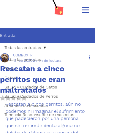
Entrada
Todas las entradas
COMBOX IP
Todas las entradas
12 feb 2020
2 min de lectura
Rescatan a cinco
Perros
perritos que eran
Gatos
Salud y Cuidados de Gatos
maltratados
Salud y Cuidados de Perros
Obtuvo NaN de 5 estrellas.
Rescatan a cinco perritos, aún no 
Amantes de Mascotas
podemos ni imaginar el sufrimiento 
Tenencia Responsable de mascotas
que padecieron por una persona 
que sin remordimiento alguno no 
dejaba de golpearlos a pesar del 